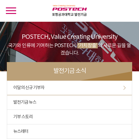
POSTECH, Value Creating University
국가와 인류에 기여하는 POSTECH,
‘가치창출’
의 새로운 길을 열
겠습니다.
발전기금 소식
이달의 신규 기부자
발전기금 뉴스
기부 스토리
뉴스레터