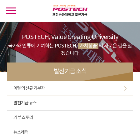
POSTECH, Value Creating University
국가와 인류에 기여하는 POSTECH,
‘가치창출’
의 새로운 길을 열
겠습니다.
발전기금 소식
이달의 신규 기부자
발전기금 뉴스
기부 스토리
뉴스레터